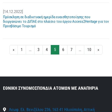
[14.12.2022]
Πρόσκληση σε διαδικτυακή ημερίδα ευαισθητοποίησης που
διοργανώνει το ΔΙΠΑΕ στο πλαίσιο του έργου Access2Heritage για τον
Προσβάσιμο Τουρισμό
«
1
…
3
4
5
6
7
…
10
»
ΕΘΝΙΚΗ ΣΥΝΟΜΟΣΠΟΝΔΙΑ ΑΤΟΜΩΝ ΜΕ ΑΝΑΠΗΡΙΑ
Λεωφ. Ελ. Βενιζέλου 236, 163 41 Ηλιούπολη, Αττική