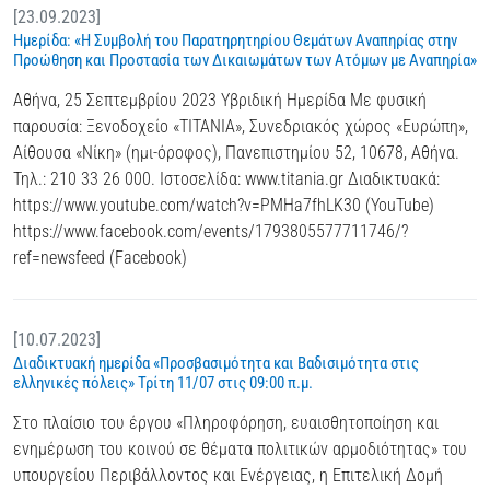
[23.09.2023]
Ημερίδα: «Η Συμβολή του Παρατηρητηρίου Θεμάτων Αναπηρίας στην
Προώθηση και Προστασία των Δικαιωμάτων των Ατόμων με Αναπηρία»
Αθήνα, 25 Σεπτεμβρίου 2023 Υβριδική Ημερίδα Με φυσική
παρουσία: Ξενοδοχείο «TITANIA», Συνεδριακός χώρος «Ευρώπη»,
Αίθουσα «Νίκη» (ημι-όροφος), Πανεπιστημίου 52, 10678, Αθήνα.
Τηλ.: 210 33 26 000. Ιστοσελίδα: www.titania.gr Διαδικτυακά:
https://www.youtube.com/watch?v=PMHa7fhLK30 (YouTube)
https://www.facebook.com/events/1793805577711746/?
ref=newsfeed (Facebook)
[10.07.2023]
Διαδικτυακή ημερίδα «Προσβασιμότητα και Βαδισιμότητα στις
ελληνικές πόλεις» Τρίτη 11/07 στις 09:00 π.μ.
Στο πλαίσιο του έργου «Πληροφόρηση, ευαισθητοποίηση και
ενημέρωση του κοινού σε θέματα πολιτικών αρμοδιότητας» του
υπουργείου Περιβάλλοντος και Ενέργειας, η Επιτελική Δομή