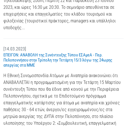
τηλεδιάσκεψης Zoom, Πέμπτη 22 και Παρασκευή 23 Ιουνίου
2023, και ώρες 16:30 με 20:30. Το σεμινάριο απευθύνεται σε
επιχειρήσεις και επαγγελματίες του κλάδου τουρισμού και
φιλοξενίας (τουριστικοί πράκτορες, managers και υπάλληλοι
υποδοχής...
[14.03.2023]
ΕΠΕΙΓΟΝ: ΑΝΑΒΟΛΗ της Συνέντευξης Τύπου ΕΣΑμεΑ - Περ.
Πελοποννήσου στην Τρίπολη την Τετάρτη 15/3 λόγω της 24ωρης
απεργίας στα ΜΜΕ
Η Εθνική Συνομοσπονδία Ατόμων με Αναπηρία ανακοινώνει ότι
ΑΝΑΒΑΛΛΕΤΑΙ η προγραμματισμένη για την Τετάρτη 15 Μαρτίου
συνέντευξη Τύπου που θα έδινε από κοινού με την Περιφέρεια
Πελοποννήσου, σχετικά με το Επιδοτούμενο πρόγραμμα
επαγγελματικής κατάρτισης για άτομα με αναπηρία και χρόνιες
παθήσεις 30 - 64 ετών, άνεργοι/ες εγγεγραμμένους/ες στα
μητρώα ανεργίας της ΔΥΠΑ στην Πελοπόννησο, στο πλαίσιο
υλοποίησης του Υποέργου 2: «Συμβουλευτική, επαγγελματική