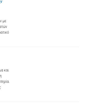
ην
ν με
ρατών
ματικό
μα και
τη
πηρία.
ς