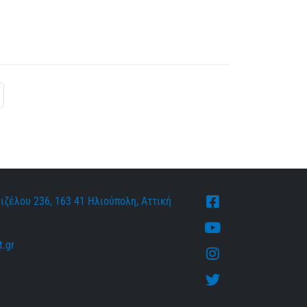
ιζέλου 236, 163 41 Ηλιούπολη, Αττική
Facebook
Youtube
.gr
Instagram
Twitter