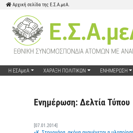
Παράκαμψη προς το περιεχόμενο
Αρχική σελίδα της Ε.Σ.Α.μεΑ.
Η ΕΣΑμεΑ
ΧΑΡΑΞΗ ΠΟΛΙΤΙΚΩΝ
ΕΝΗΜΕΡΩΣΗ
Ενημέρωση: Δελτία Τύπου
[07.01.2014]
«Κ. Στουρνάρα, ακόμη αναμένεται η υλοποίη