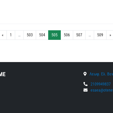
«
1
…
503
504
505
506
507
…
509
»
ΜΕ
Λεωφ. Ελ. Βεν
2109949837
esaea@otenet