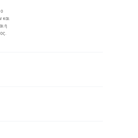
 ο
ν και
αι η
ος.