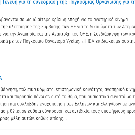
 Γενεύη για τη συνεδρίαση της Παγκόσμιας Οργάνωσης για τ
βάνονται σε μια ιδιαίτερα κρίσιμη εποχή για το αναπηρικό κίνημα
 της υλοποίησης της Σύμβασης των ΗΕ για τα δικαιώματα των Ατόμω
 για την Αναπηρία και την Ανάπτυξη του ΟΗΕ, η Συνδιάσκεψη των κ
κά με τον Παγκόσμιο Οργανισμό Υγείας. «Η IDA επιδιώκει με συστη
Α
κυβέρνηση, πολιτικά κόμματα, επιστημονική κοινότητα, αναπηρικό κίνη
τα και παρρησία πάνω σε αυτό το θέμα, που ουσιαστικά συνιστά με 
ίηση και συλλήβδην ενοχοποίηση των Ελλήνων και Ελληνίδων με ανα
αση, θέτει σε ευθεία σύγκρουση και αντιδικία τους υποψήφιους προ
τρούς μέλη αυτών, καθώς επίσης...