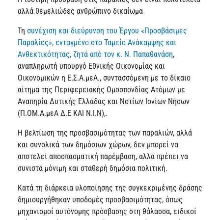
αλλά θεμελιώδες ανθρώπινο δικαίωμα
Τη
συνέχιση και διεύρυνση του Έργου «Προσβάσιμες
Παραλίες», ενταγμένο στο Ταμείο Ανάκαμψης και
Ανθεκτικότητας, ζητά από τον κ. Ν. Παπαθανάση
,
αναπληρωτή υπουργό Εθνικής Οικονομίας και
Οικονομικών η Ε.Σ.Α.μεΑ., συντασσόμενη με το δίκαιο
αίτημα της Περιφερειακής Ομοσπονδίας Ατόμων με
Αναπηρία Δυτικής Ελλάδας και Νοτίων Ιονίων Νήσων
(Π.ΟΜ.Α.μεΑ Δ.Ε ΚΑΙ Ν.Ι.Ν),.
Η βελτίωση της προσβασιμότητας των παραλιών, αλλά
και συνολικά των δημόσιων χώρων, δεν μπορεί να
αποτελεί αποσπασματική παρέμβαση, αλλά πρέπει να
συνιστά μόνιμη και σταθερή δημόσια πολιτική.
Κατά τη διάρκεια υλοποίησης της συγκεκριμένης δράσης
δημιουργήθηκαν υποδομές προσβασιμότητας, όπως
μηχανισμοί αυτόνομης πρόσβασης στη θάλασσα, ειδικοί