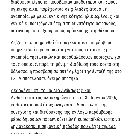
διάδρομοι κίνησης, προσβάσιμα αποδυτήρια και χώροι
υγιεινής κ.λπ., παρέχοντας σε χιλιάδες άτομα με
αναπηρία, με μειωμένη κινητικότητα, ηλικιωμένους και
γενικά εμποδιζόμενα άτομα τη δυνατότητα ασφαλούς,
αυτόνομης και αξιοπρεπούς πρόσβασης στη θάλασσα.
Αξίζει να επισημανθεί ότι συγκεκριμένη παρέμβαση
υπήρξε ιδιαίτερα σημαντική για τους κατοίκους με
αναπηρία νησιωτικών και παραθαλάσσιων περιοχών, για
τους οποίους, παρά τη μόνιμη διαβίωσή τους κοντά στη
θάλασσα, η πρόσβαση σε αυτήν μέχρι την ένταξή της στο
ΕΣΠΑ αποτελούσε όνειρο απατηλό.
Δεδομένου ότι το Ταμείο Ανάκαμψης και
Ανθεκτικότητας ολοκληρώνεται στις 30 Ιουνίου 2026,
καθίσταται απολύτως αναγκαία η διασφάλιση της
συνέχισης και διεύρυνσης της εν λόγω παρέμβασης
μέσω δημόσιων πόρων, εθνικών ή ευρωπαϊκών, ώστε να
μην ανακοπεί η σημαντική πρόοδος που μέχρι σήμερα
έχει επιτευχθεί
.