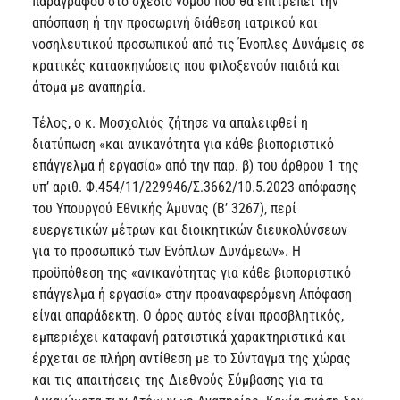
παραγράφου στο σχέδιο νόμου που θα επιτρέπει την
απόσπαση ή την προσωρινή διάθεση ιατρικού και
νοσηλευτικού προσωπικού από τις Ένοπλες Δυνάμεις σε
κρατικές κατασκηνώσεις που φιλοξενούν παιδιά και
άτομα με αναπηρία.
Τέλος, ο κ. Μοσχολιός ζήτησε να απαλειφθεί η
διατύπωση «και ανικανότητα για κάθε βιοποριστικό
επάγγελμα ή εργασία» από την παρ. β) του άρθρου 1 της
υπ’ αριθ. Φ.454/11/229946/Σ.3662/10.5.2023 απόφασης
του Υπουργού Εθνικής Άμυνας (Β’ 3267), περί
ευεργετικών μέτρων και διοικητικών διευκολύνσεων
για το προσωπικό των Ενόπλων Δυνάμεων». Η
προϋπόθεση της «ανικανότητας για κάθε βιοποριστικό
επάγγελμα ή εργασία» στην προαναφερόμενη Απόφαση
είναι απαράδεκτη. Ο όρος αυτός είναι προσβλητικός,
εμπεριέχει καταφανή ρατσιστικά χαρακτηριστικά και
έρχεται σε πλήρη αντίθεση με το Σύνταγμα της χώρας
και τις απαιτήσεις της Διεθνούς Σύμβασης για τα