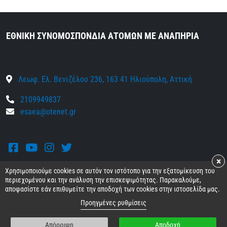
ΕΘΝΙΚΗ ΣΥΝΟΜΟΣΠΟΝΔΙΑ ΑΤΟΜΩΝ ΜΕ ΑΝΑΠΗΡΙΑ
Λεωφ. Ελ. Βενιζέλου 236, 163 41 Ηλιούπολη, Αττική
2109949837
esaea@otenet.gr
Facebook
Youtube
Instagram
Twitter
×
Χρησιμοποιούμε cookies σε αυτόν τον ιστότοπο για την εξατομίκευση του
περιεχομένου και την ανάλυση την επισκεψιμότητας. Παρακαλούμε,
αποφασίστε εάν επιθυμείτε την αποδοχή των cookies στην ιστοσελίδα μας.
© 2026 Ε.Σ.Α.μεΑ.
Όροι και προϋποθέσεις
•
Προσωπικά δεδομένα
•
Προηγμένες ρυθμίσεις
Πολιτική cookies
•
Απόρριψη
Αποδοχή