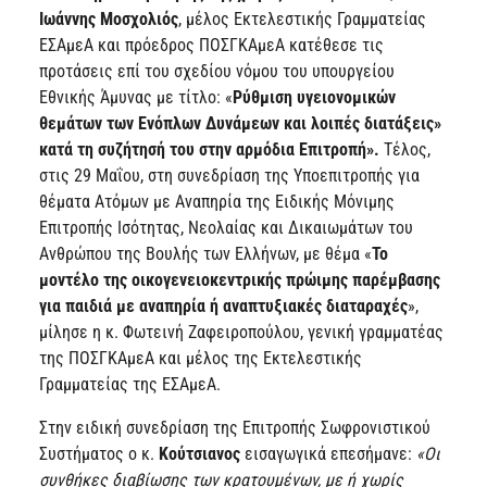
Ιωάννης Μοσχολιός
, μέλος Εκτελεστικής Γραμματείας
ΕΣΑμεΑ και πρόεδρος ΠΟΣΓΚΑμεΑ κατέθεσε τις
προτάσεις επί του σχεδίου νόμου του υπουργείου
Εθνικής Άμυνας με τίτλο: «
Ρύθμιση υγειονομικών
θεμάτων των Ενόπλων Δυνάμεων και λοιπές διατάξεις»
κατά τη συζήτησή του στην αρμόδια Επιτροπή».
Τέλος,
στις 29 Μαΐου, στη συνεδρίαση της Υποεπιτροπής για
θέματα Ατόμων με Αναπηρία της Ειδικής Μόνιμης
Επιτροπής Ισότητας, Νεολαίας και Δικαιωμάτων του
Ανθρώπου της Βουλής των Ελλήνων, με θέμα «
Το
μοντέλο της οικογενειοκεντρικής πρώιμης παρέμβασης
για παιδιά με αναπηρία ή αναπτυξιακές διαταραχές
»,
μίλησε η κ. Φωτεινή Ζαφειροπούλου, γενική γραμματέας
της ΠΟΣΓΚΑμεΑ και μέλος της Εκτελεστικής
Γραμματείας της ΕΣΑμεΑ.
Στην ειδική συνεδρίαση της Επιτροπής Σωφρονιστικού
Συστήματος ο κ.
Κούτσιανος
εισαγωγικά επεσήμανε:
«Οι
συνθήκες διαβίωσης των κρατουμένων, με ή χωρίς