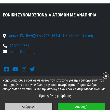
ΕΘΝΙΚΗ ΣΥΝΟΜΟΣΠΟΝΔΙΑ ΑΤΟΜΩΝ ΜΕ ΑΝΑΠΗΡΙΑ
Λεωφ. Ελ. Βενιζέλου 236, 163 41 Ηλιούπολη, Αττική
2109949837
esaea@otenet.gr
Facebook
Youtube
Instagram
Twitter
×
Χρησιμοποιούμε cookies σε αυτόν τον ιστότοπο για την εξατομίκευση του
περιεχομένου και την ανάλυση την επισκεψιμότητας. Παρακαλούμε,
αποφασίστε εάν επιθυμείτε την αποδοχή των cookies στην ιστοσελίδα μας.
© 2026 Ε.Σ.Α.μεΑ.
Όροι και προϋποθέσεις
•
Προσωπικά δεδομένα
•
Προηγμένες ρυθμίσεις
Πολιτική cookies
•
Απόρριψη
Αποδοχή
Γενική πολιτική προστασίας προσωπικών δεδομένων